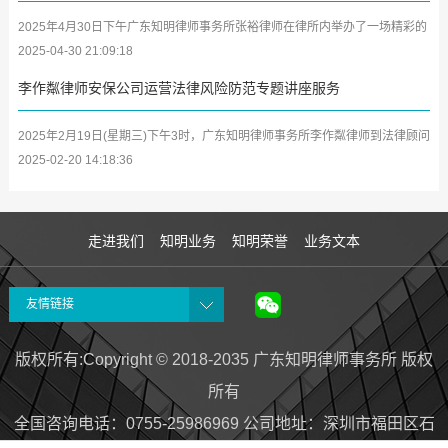
2025年4月30日下午广东知明律师事务所张裕律师在律所内举办了一场精彩的
学习分享会，将其参加深圳市律师协会第二期女律师研修班及中小律所管理合
2025-04-30 21:09:18
伙人...
李作粼律师安保公司运营法律风险防范专题讲座服务
2025年2月19日(星期三)下午3时，广东知明律师事务所李作粼律师到法律顾问
单位广东众安保保安服务有限公司(以下简称众安保公司)开展安保企业及中高
2025-02-20 14:18:36
层管...
走进我们
知明业务
知明荣誉
业务文本
友情链接
版权所有:Copyright © 2018-2035 广东知明律师事务所 版权
所有
全国咨询电话：0755-25986969 公司地址
：
深圳市福田区石