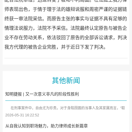
师表现出色，于情于理于法的雄辩说服和周密严谨的证据链
终获一审法院采信。而原告主张的事实与证据不具有足够的
情理法说服力，法院不予采信。法院最终认定原告与被告企
业不存在劳动关系，依法驳回了原告的全部诉讼请求，判决
我方代理的被告企业完胜，并于近日下发了判决。
其他新闻
知明捷报 | 又一次意义非凡的阶段性胜利
在刑事案件中，自由尤为珍贵。对于身陷囹圄的当事人及其家属而言，“取
保候审”犹如黑暗中的一缕曙光。近日，广东知明律师事务所又传来喜...
2026-05-31 16:22:52
从自我认知到职场魅力，助力律师成长新篇章