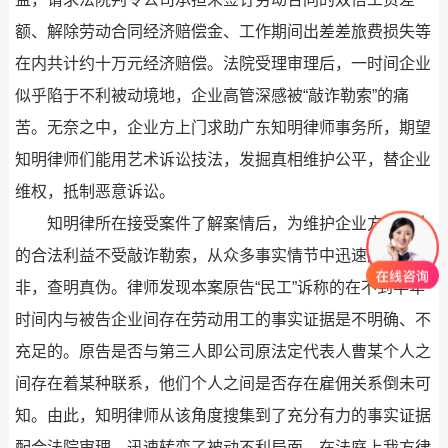
额、解除劳动合同经济赔偿金、工作期间出差差旅费损失等
在内共计约十万元经济赔偿。法院受理审理后，一时间企业
似乎陷于不利被动境地，企业高管深感被“敲诈勒索”的痛
苦。无奈之中，企业方上门求助广东知明律师事务所，期望
知明律师们能用艺术诉讼技法，发掘真相维护公平，替企业
维权，抵制恶意诉讼。
知明律所在接受案件了解案情后，为维护企业方当事人
的合法利益不受敲诈勒索，从众多事实情节中迅速厘清是
非，查明真伪。律师发现本案原告“民工”诉称的在不到半年
时间内与被告企业间存在劳动用工的事实证据是不明确、不
充足的。原告是否与第三人即公司原法定代表人曹某个人之
间存在着某种联系，他们个人之间是否存在雇佣关系倒未可
知。由此，知明律师从该角度搜集到了充分有力的事实证据
配合法院审理，迅速转变了被动不利局面。在法庭上我方律