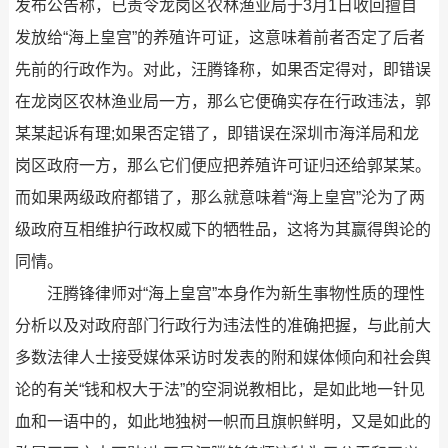
发布公告称，已责令龙岗区农林渔业局于3月1日收回擅自
发放给“海上皇宫”的养殖许可证，这意味着前者否定了后者
先前的行政作为。对此，汪腾锋称，如果否定得对，即错误
在龙岗区农林渔业局一方，那么它便确实存在行政违法，郭
某某起诉有理;如果否定错了，即错误在深圳市海洋局和龙
岗区政府一方，那么它们便应把养殖许可证归还给郭某某。
而如果两级政府都错了，那么就意味着“海上皇宫”沦为了两
级政府互相维护行政权威下的牺牲品，这将为其赢得舆论的
同情。
汪腾锋律师对“海上皇宫”本身作为新生事物性质的理性
分析以及对政府部门行政行为违法性的准确把握，与此前大
多数法律人士接受媒体采访时发表的附和媒体倾向和社会舆
论的有关“钱和权大于法”的空洞说教相比，是如此地一针见
血和一语中的，如此地独树一帜而且旗帜鲜明，又是如此的