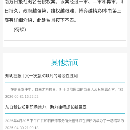
南方日报社的名誉侵权案。该案经过一审、二审和再审，旷
日持久，政府越强势，维权越艰难，博弈越精彩!本书第三
部有详细介绍，此处暂且按下不表。
(待续)
其他新闻
知明捷报 | 又一次意义非凡的阶段性胜利
在刑事案件中，自由尤为珍贵。对于身陷囹圄的当事人及其家属而言，“取
保候审”犹如黑暗中的一缕曙光。近日，广东知明律师事务所又传来喜...
2026-05-31 16:22:52
从自我认知到职场魅力，助力律师成长新篇章
2025年4月30日下午广东知明律师事务所张裕律师在律所内举办了一场精彩的
学习分享会，将其参加深圳市律师协会第二期女律师研修班及中小律所管理合
2025-04-30 21:09:18