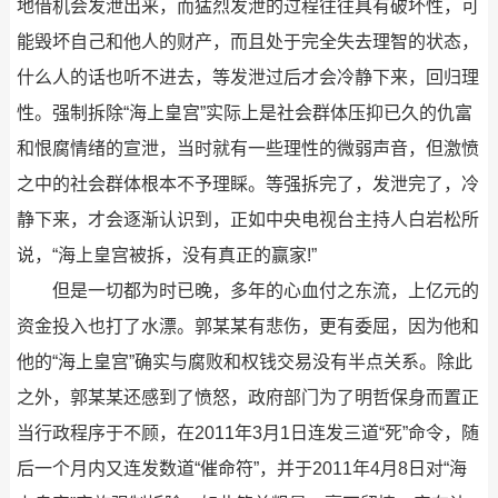
地借机会发泄出来，而猛烈发泄的过程往往具有破坏性，可
能毁坏自己和他人的财产，而且处于完全失去理智的状态，
什么人的话也听不进去，等发泄过后才会冷静下来，回归理
性。强制拆除“海上皇宫”实际上是社会群体压抑已久的仇富
和恨腐情绪的宣泄，当时就有一些理性的微弱声音，但激愤
之中的社会群体根本不予理睬。等强拆完了，发泄完了，冷
静下来，才会逐渐认识到，正如中央电视台主持人白岩松所
说，“海上皇宫被拆，没有真正的赢家!”
但是一切都为时已晚，多年的心血付之东流，上亿元的
资金投入也打了水漂。郭某某有悲伤，更有委屈，因为他和
他的“海上皇宫”确实与腐败和权钱交易没有半点关系。除此
之外，郭某某还感到了愤怒，政府部门为了明哲保身而置正
当行政程序于不顾，在2011年3月1日连发三道“死”命令，随
后一个月内又连发数道“催命符”，并于2011年4月8日对“海