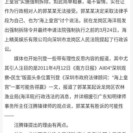
上皇宫”实施强制拆除，如此简单粗暴，毫不留情，实在让
作为行政相对人的郭某某无法接受。郭某某决定采取法律手
段为自己、也为“海上皇宫”讨个说法。就在龙岗区海洋局发
出强制拆除令并最终申请法院强制执行之前的3月24日，海
上精英娱乐有限公司向深圳市龙岗区人民法院提起了行政诉
讼。
媒体也开始刊登一些带有理性反思内容的报道，其中尤
其引人注目的是2011年4月12日《南方日报》AII04“深圳观
察•民生”版面头条位置刊登《深圳市政府法律顾问：“海上皇
宫”一案可能告得赢》一文，报道了郭某某起诉龙岗区农林
渔业局(海洋局)行政违法的消息，并详细援引广东知明律师
事务所主任汪腾锋律师的观点说，郭某某有胜诉的可能性
——
汪腾锋提出的理由有两点。