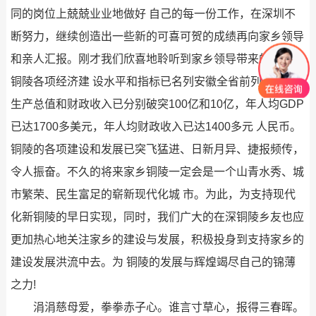
同的岗位上兢兢业业地做好 自己的每一份工作，在深圳不
断努力，继续创造出一些新的可喜可贺的成绩再向家乡领导
和亲人汇报。刚才我们欣喜地聆听到家乡领导带来的喜讯，
铜陵各项经济建 设水平和指标已名列安徽全省前列，国民
生产总值和财政收入已分别破突100亿和10亿，年人均GDP
已达1700多美元，年人均财政收入已达1400多元 人民币。
铜陵的各项建设和发展已突飞猛进、日新月异、捷报频传，
令人振奋。不久的将来家乡铜陵一定会是一个山青水秀、城
市繁荣、民生富足的崭新现代化城 市。为此，为支持现代
化新铜陵的早日实现，同时，我们广大的在深铜陵乡友也应
更加热心地关注家乡的建设与发展，积极投身到支持家乡的
建设发展洪流中去。为 铜陵的发展与辉煌竭尽自己的锦薄
之力!
涓涓慈母爱，拳拳赤子心。谁言寸草心，报得三春晖。