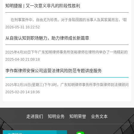
知明捷报 | 又一次意义非凡的阶段性胜利
在刑事案件中，自由尤为珍贵。对于身陷囹圄的当事人及其家属而言，“取
保候审”犹如黑暗中的一缕曙光。近日，广东知明律师事务所又传来喜...
2026-05-31 16:22:52
从自我认知到职场魅力，助力律师成长新篇章
2025年4月30日下午广东知明律师事务所张裕律师在律所内举办了一场精彩的
学习分享会，将其参加深圳市律师协会第二期女律师研修班及中小律所管理合
2025-04-30 21:09:18
伙人...
李作粼律师安保公司运营法律风险防范专题讲座服务
2025年2月19日(星期三)下午3时，广东知明律师事务所李作粼律师到法律顾问
单位广东众安保保安服务有限公司(以下简称众安保公司)开展安保企业及中高
2025-02-20 14:18:36
层管...
走进我们
知明业务
知明荣誉
业务文本