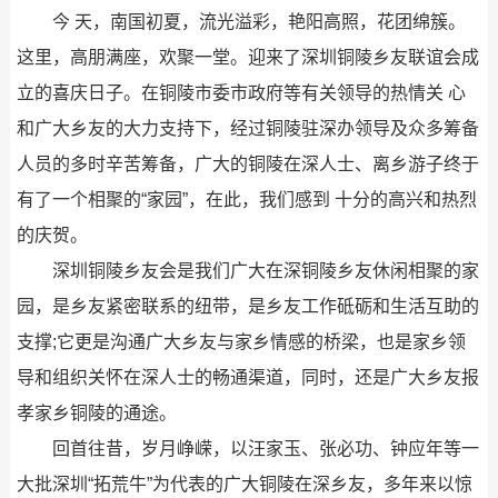
今 天，南国初夏，流光溢彩，艳阳高照，花团绵簇。
这里，高朋满座，欢聚一堂。迎来了深圳铜陵乡友联谊会成
立的喜庆日子。在铜陵市委市政府等有关领导的热情关 心
和广大乡友的大力支持下，经过铜陵驻深办领导及众多筹备
人员的多时辛苦筹备，广大的铜陵在深人士、离乡游子终于
有了一个相聚的“家园”，在此，我们感到 十分的高兴和热烈
的庆贺。
深圳铜陵乡友会是我们广大在深铜陵乡友休闲相聚的家
园，是乡友紧密联系的纽带，是乡友工作砥砺和生活互助的
支撑;它更是沟通广大乡友与家乡情感的桥梁，也是家乡领
导和组织关怀在深人士的畅通渠道，同时，还是广大乡友报
孝家乡铜陵的通途。
回首往昔，岁月峥嵘，以汪家玉、张必功、钟应年等一
大批深圳“拓荒牛”为代表的广大铜陵在深乡友，多年来以惊