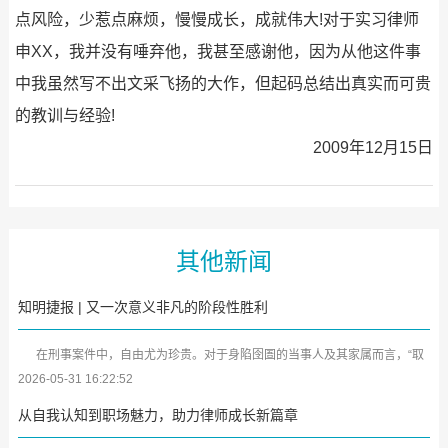
点风险，少惹点麻烦，慢慢成长，成就伟大!对于实习律师
申XX，我并没有唾弃他，我甚至感谢他，因为从他这件事
中我虽然写不出文采飞扬的大作，但起码总结出真实而可贵
的教训与经验!
2009年12月15日
其他新闻
知明捷报 | 又一次意义非凡的阶段性胜利
在刑事案件中，自由尤为珍贵。对于身陷囹圄的当事人及其家属而言，“取
保候审”犹如黑暗中的一缕曙光。近日，广东知明律师事务所又传来喜...
2026-05-31 16:22:52
从自我认知到职场魅力，助力律师成长新篇章