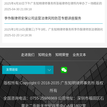
2025年4月30日下午广东知明律师事务所张裕律师在律所内举办了一场精彩的
学习分享会，将其参加深圳市律师协会第二期女律师研修班及中小律所管理合
2025-04-30 21:09:18
伙人...
李作粼律师安保公司运营法律风险防范专题讲座服务
2025年2月19日(星期三)下午3时，广东知明律师事务所李作粼律师到法律顾问
单位广东众安保保安服务有限公司(以下简称众安保公司)开展安保企业及中高
2025-02-20 14:18:36
层管...
走进我们
知明业务
知明荣誉
业务文本
友情链接
版权所有:Copyright © 2018-2035 广东知明律师事务所 版权
所有
全国咨询电话：0755-25986969 公司地址
：
深圳市福田区石
厦北二街新天世纪商务中心A座1802室