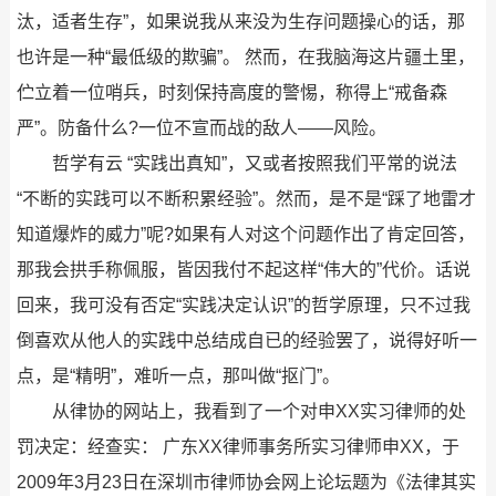
汰，适者生存”，如果说我从来没为生存问题操心的话，那
也许是一种“最低级的欺骗”。 然而，在我脑海这片疆土里，
伫立着一位哨兵，时刻保持高度的警惕，称得上“戒备森
严”。防备什么?一位不宣而战的敌人——风险。
哲学有云 “实践出真知”，又或者按照我们平常的说法
“不断的实践可以不断积累经验”。然而，是不是“踩了地雷才
知道爆炸的威力”呢?如果有人对这个问题作出了肯定回答，
那我会拱手称佩服，皆因我付不起这样“伟大的”代价。话说
回来，我可没有否定“实践决定认识”的哲学原理，只不过我
倒喜欢从他人的实践中总结成自已的经验罢了，说得好听一
点，是“精明”，难听一点，那叫做“抠门”。
从律协的网站上，我看到了一个对申XX实习律师的处
罚决定：经查实： 广东XX律师事务所实习律师申XX，于
2009年3月23日在深圳市律师协会网上论坛题为《法律其实