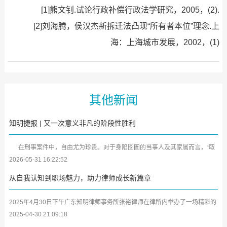
[1]熊文钊.试论行政补偿行政法学研究，2005，(2).
[2]刘海腾，侯汉杰新拆迁法凸现“所有者本位”理念.上
海：上海城市发展，2002，(1)
其他新闻
知明捷报 | 又一次意义非凡的阶段性胜利
在刑事案件中，自由尤为珍贵。对于身陷囹圄的当事人及其家属而言，“取
保候审”犹如黑暗中的一缕曙光。近日，广东知明律师事务所又传来喜...
2026-05-31 16:22:52
从自我认知到职场魅力，助力律师成长新篇章
2025年4月30日下午广东知明律师事务所张裕律师在律所内举办了一场精彩的
学习分享会，将其参加深圳市律师协会第二期女律师研修班及中小律所管理合
2025-04-30 21:09:18
伙人...