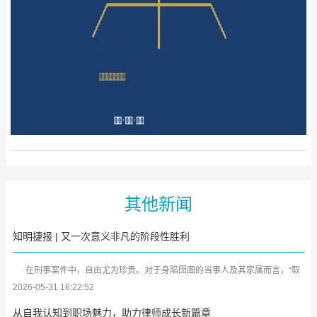
其他新闻
知明捷报 | 又一次意义非凡的阶段性胜利
在刑事案件中，自由尤为珍贵。对于身陷囹圄的当事人及其家属而言，“取
保候审”犹如黑暗中的一缕曙光。近日，广东知明律师事务所又传来喜...
2026-05-31 16:22:52
从自我认知到职场魅力，助力律师成长新篇章