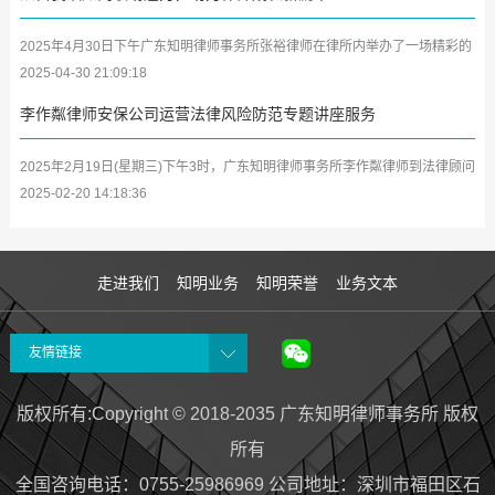
2025年4月30日下午广东知明律师事务所张裕律师在律所内举办了一场精彩的
学习分享会，将其参加深圳市律师协会第二期女律师研修班及中小律所管理合
2025-04-30 21:09:18
伙人...
李作粼律师安保公司运营法律风险防范专题讲座服务
2025年2月19日(星期三)下午3时，广东知明律师事务所李作粼律师到法律顾问
单位广东众安保保安服务有限公司(以下简称众安保公司)开展安保企业及中高
2025-02-20 14:18:36
层管...
走进我们
知明业务
知明荣誉
业务文本
友情链接
版权所有:Copyright © 2018-2035 广东知明律师事务所 版权
所有
全国咨询电话：0755-25986969 公司地址
：
深圳市福田区石