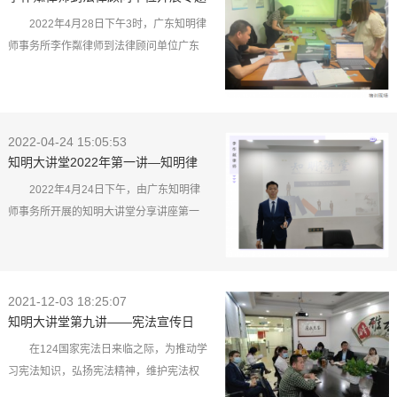
讲座服务
2022年4月28日下午3时，广东知明律
师事务所李作粼律师到法律顾问单位广东
铂天汇消防技术服务有限公司（以下简称
铂天汇公司）开展检测企业刑事风险防控
讲座。 李作粼律师以电气消防检测企业法
律保护为主题展开座谈，分析了铂天汇公
2022-04-24 15:05:53
司在当前环境下的现状和定位，讲了企业
知明大讲堂2022年第一讲—知明律
在风险环境下如何实现目标以及刑事风险
所文化交流
2022年4月24日下午，由广东知明律
对于企业的危害等。 李作粼律师还从《刑
师事务所开展的知明大讲堂分享讲座第一
法》《公司法》《消防法》《劳动法》等
讲在知明所如期进行，此次讲座的主题为
角度介绍了消防电气检测企业权利保护有
知明律所文化交流，广东知明律师事务所
关的法律框架；分析了铂天汇公司在经营
李作粼律师担任此次讲座的分享嘉宾。 讲
管理中可能出现的法律风险，违法违规行
2021-12-03 18:25:07
座中，李律师从多角度切入，分别叙述了
为严重者可能触犯刑法，应认识到法律...
知明大讲堂第九讲——宪法宣传日
不同国家不同城市的文化，进而引入到律
所文化。他强调律所文化乃执业品格、法
在124国家宪法日来临之际，为推动学
律信仰等的外在体现，是一家律所必不可
习宪法知识，弘扬宪法精神，维护宪法权
缺重要因素。他通过种种举例，努力成为
威，广东知明律师事务所特在今日举办了