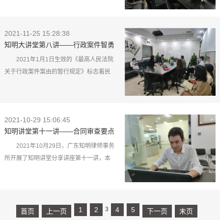
一家有人格魅力的律所，让律所同事们领
知明大讲堂第九讲《宪法宣传日》，郭奕
悟到知明律所文化的精髓以及重要性。讲
璇律师是此次讲座的分享嘉宾。 活动现场
到知明律所，他叙述着从成立至今的发展
2021-11-25 15:28:38
讲课时，郭律师向知明所同仁大力宣传宪
知明大讲堂第八讲——行政案件智勇
历程，提到汪腾锋律师作为律所主任带领
法等相关法律法规，提高对法律常识认知
博弈之海边别墅行政撤销纠纷案
着...
度，扩大法制宣传覆盖面，提升法制宣传
2021年1月1日生效的《最高人民法院
影响力。本次活动的开展，不仅丰富了宪
关于行政案件案由的暂行规定》标志着民
法知识，提高了法律意识和法制观念，还
告官更加有据可依。2021年11月25日下
增强了一个律师对职业的使命感、责任感
午，广东知明律师事务所李作粼律师开展
以及荣誉感，对社会和国家的信念感。 郭
了知明大讲堂分享讲座第八讲。本次讲座...
2021-10-29 15:06:45
奕璇律师 宪法是国家的根本大法，是治国
知明讲堂第十一讲——合同审查要点
安邦的总章程。知明所定期开展一年一...
及风险防范
2021年10月29日，广东知明律师事务
所开展了知明讲堂分享讲座第十一讲，本
期主讲人周权助理就合同审查要点及风险
防范的相关知识与大家进行了分享交流。
他首先讲述了什么是合同审查？为什么要
进行合同审查？随后，他还事无巨细地提
1
2
3
4
5
首页
上一页
下一页
末页
醒大家要注意合同审查的具体内容。 广东