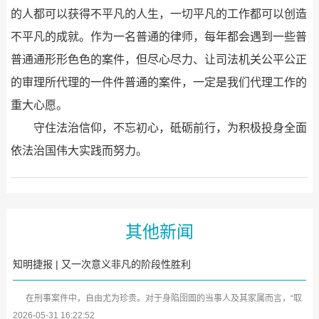
的人都可以获得不平凡的人生，一切平凡的工作都可以创造
不平凡的成就。作为一名普通的律师，每年都会遇到一些普
普通通形形色色的案件，但尽心尽力、让司法机关公平公正
的审理所代理的一件件普通的案件，一定是我们代理工作的
重大心愿。
守住法治信仰，不忘初心，砥砺前行，为积极投身全面
依法治国伟大实践而努力。
其他新闻
知明捷报 | 又一次意义非凡的阶段性胜利
在刑事案件中，自由尤为珍贵。对于身陷囹圄的当事人及其家属而言，“取
保候审”犹如黑暗中的一缕曙光。近日，广东知明律师事务所又传来喜...
2026-05-31 16:22:52