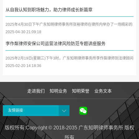
从自我认知到职场魅力，助力律师成长新篇章
2025年4月30日下午广东知明律师事务所张裕律师在律所内举办了一场精彩的
学习分享会，将其参加深圳市律师协会第二期女律师研修班及中小律所管理合
2025-04-30 21:09:18
伙人...
李作粼律师安保公司运营法律风险防范专题讲座服务
2025年2月19日(星期三)下午3时，广东知明律师事务所李作粼律师到法律顾问
单位广东众安保保安服务有限公司(以下简称众安保公司)开展安保企业及中高
2025-02-20 14:18:36
层管...
走进我们
知明业务
知明荣誉
业务文本
友情链接
版权所有:Copyright © 2018-2035 广东知明律师事务所 版权
所有