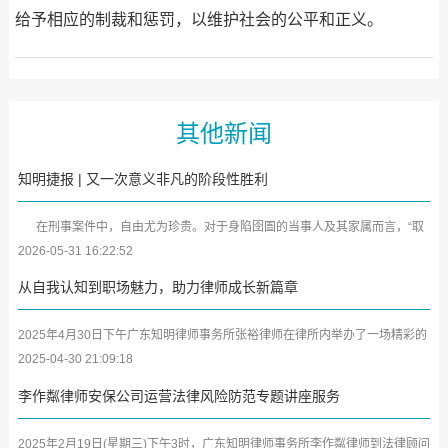
给予相应的制裁和惩罚，以维护社会的公平和正义。
其他新闻
知明捷报 | 又一次意义非凡的阶段性胜利
在刑事案件中，自由尤为珍贵。对于身陷囹圄的当事人及其家属而言，“取
保候审”犹如黑暗中的一缕曙光。近日，广东知明律师事务所又传来喜...
2026-05-31 16:22:52
从自我认知到职场魅力，助力律师成长新篇章
2025年4月30日下午广东知明律师事务所张裕律师在律所内举办了一场精彩的
学习分享会，将其参加深圳市律师协会第二期女律师研修班及中小律所管理合
2025-04-30 21:09:18
伙人...
李作粼律师安保公司运营法律风险防范专题讲座服务
2025年2月19日(星期三)下午3时，广东知明律师事务所李作粼律师到法律顾问