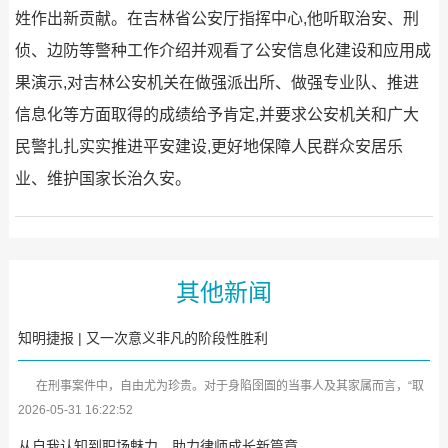
姓作出新贡献。在吉林省公安厅指挥中心,他听取治安、刑
侦、边防等警种工作介绍并观看了公安信息化建设和应用成
果演示,对吉林公安机关在做强派出所、做强专业队、推进
信息化等方面取得的成绩给予肯定,并要求公安机关和广大
民警扎扎实实推进平安建设,更好地保障人民群众安居乐
业、维护国家长治久安。
其他新闻
知明捷报 | 又一次意义非凡的阶段性胜利
在刑事案件中，自由尤为珍贵。对于身陷囹圄的当事人及其家属而言，“取
保候审”犹如黑暗中的一缕曙光。近日，广东知明律师事务所又传来喜...
2026-05-31 16:22:52
从自我认知到职场魅力，助力律师成长新篇章