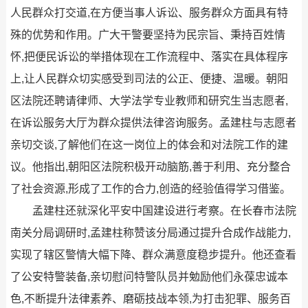
人民群众打交道,在方便当事人诉讼、服务群众方面具有特
殊的优势和作用。广大干警要坚持为民宗旨、秉持百姓情
怀,把便民诉讼的举措体现在工作流程中、落实在具体程序
上,让人民群众切实感受到司法的公正、便捷、温暖。朝阳
区法院还聘请律师、大学法学专业教师和研究生当志愿者,
在诉讼服务大厅为群众提供法律咨询服务。孟建柱与志愿者
亲切交谈,了解他们在这一岗位上的体会和对法院工作的建
议。他指出,朝阳区法院积极开动脑筋,善于利用、充分整合
了社会资源,形成了工作的合力,创造的经验值得学习借鉴。
孟建柱还就深化平安中国建设进行考察。在长春市法院
南关分局调研时,孟建柱称赞该分局通过提升合成作战能力,
实现了辖区警情大幅下降、群众满意度稳步提升。他还查看
了公安特警装备,亲切慰问特警队员并勉励他们永葆忠诚本
色,不断提升法律素养、磨砺技战本领,为打击犯罪、服务百