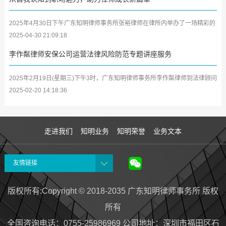
2025年4月30日下午广东知明律师事务所张裕律师在律所内举办了一场精彩的
学习分享会，将其参加深圳市律师协会第二期女律师研修班及中小律所管理合
2025-04-30 21:09:18
伙人...
李作粼律师安保公司运营法律风险防范专题讲座服务
2025年2月19日(星期三)下午3时，广东知明律师事务所李作粼律师到法律顾问
单位广东众安保保安服务有限公司(以下简称众安保公司)开展安保企业及中高
2025-02-20 14:18:36
层管...
走进我们
知明业务
知明荣誉
业务文本
友情链接
版权所有:Copyright © 2018-2035 广东知明律师事务所 版权
所有
全国咨询电话：0755-25986969 公司地址
：
深圳市福田区石