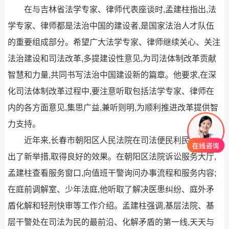
在与吉林省法学专家、律师代表座谈时,孟建柱指出,法
学专家、律师都是法治中国的建设者,是国家法治人才队伍
的重要组成部分。希望广大法学专家、律师继续关心、关注
法治建设和司法改革,多提建设性意见,为司法体制改革贡献
智慧和力量,共同书写法治中国建设新的篇章。他要求,在深
化司法体制改革过程中,要注意听取包括法学专家、律师在
内的各方面意见,集思广益,兼听则明,为顺利推进改革提供智
力支持。
近年来,长春市朝阳区人民法院在司法便民利民方面推
出了新举措,取得良好的效果。在朝阳区法院诉讼服务大厅,
孟建柱查看服务窗口,向值班干警询问办事流程和服务内容;
在庭前调解室、少年法庭,他听取了解决医患纠纷、庭外矛
盾化解和轻刑快审等工作介绍。孟建柱强调,基层法院、基
层干警处在司法为民的最前沿、化解矛盾的第一线,天天与