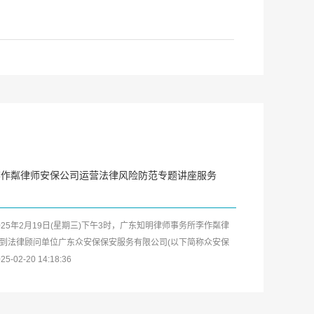
李作粼律师安保公司运营法律风险防范专题讲座服务
025年2月19日(星期三)下午3时，广东知明律师事务所李作粼律
到法律顾问单位广东众安保保安服务有限公司(以下简称众安保
司)开展安保企业及中高层管...
25-02-20 14:18:36