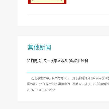
其他新闻
知明捷报 | 又一次意义非凡的阶段性胜利
在刑事案件中，自由尤为珍贵。对于身陷囹圄的当事人及其
属而言，“取保候审”犹如黑暗中的一缕曙光。近日，广东知明律
事务所又传来喜...
2026-05-31 16:22:52