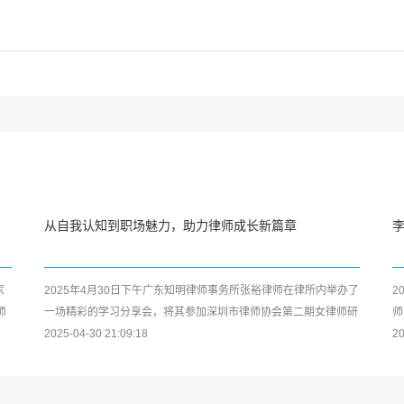
从自我认知到职场魅力，助力律师成长新篇章
家
2025年4月30日下午广东知明律师事务所张裕律师在律所内举办了
2
师
一场精彩的学习分享会，将其参加深圳市律师协会第二期女律师研
师
修班及中小律所管理合伙人...
2025-04-30 21:09:18
公
20