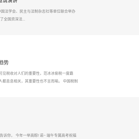
邀请演讲
所与中国法学会、民主与法制杂志社等单位联合举办
全国资深法...
趋势
可见税收对人们的重要性，范冰冰偷税一度霸
人都息息相关，其重要性也不言而喻。 中国税制
到张勇律师，此次，他为我们开展了主题为中国税
会议室参加了本次研讨培训学习。张勇律师业务
精熟有趣。 张勇律师讲述中...
告诉你， 今年一举高粽! 诺~ 端午专属高考祝福