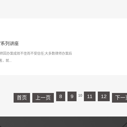
”系列讲座
师因办案成效不佳而不受信任;大多数律师办案后
就...
8
9
10
11
12
首页
上一页
下一