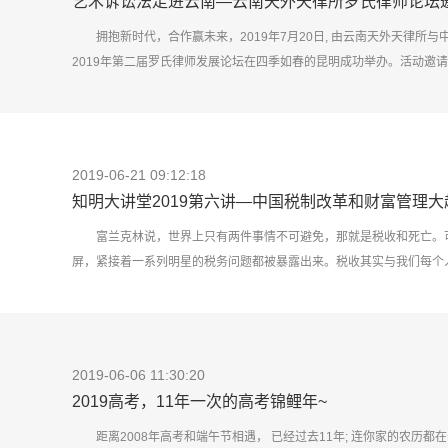
艺术诉讼法走进云南—云南天外天律所罗氏律师论坛
拥抱新时代，合作赢未来，2019年7月20日, 由云南天外天律
2019年第二届罗氏律师发展论坛在四季如春的昆明成功举办。活动邀请了
2019-06-21 09:12:18
知明大讲堂2019第六讲—中国税制改革和财富管理大
富兰克林说，世界上只有两件事情不可避免，那就是税收和死亡。
屏，紧接着一系列明星的税务问题都被暴露出来。税收其实与我们每个
改革和财富管理大趋势研讨会现场 6月20日下午，我们有幸再次邀请
制改革和财富管理大趋势的研讨会，本所在岗律师与律师助理等在律所
精专，精通英语，还取得了CPA注册会计资格证，讲解本次主题驾轻就熟，
2019-06-06 11:30:20
2019高考，11年一次的高考锦鲤年~
距离2008年高考和端午节相遇， 已经过去11年; 连你家的农历都在