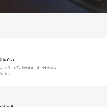
象值百万
着、交往、沟通、情商等等，对一个律师来说，
增添...