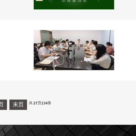
共
27
页
134
条
页
末页