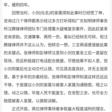
年，缓刑四年。
回想当时，小刘(化名)的家属得知此事时已经慌了神，
咨询过几个律师都表示经过多方打听得知广东知明律师事务
所汪腾锋律师团队专门处理重大疑难复杂案件，因此赶紧来
咨询求助。交通肇事、两死一伤，看似已经辩无可辩，但汪
腾锋律师并不这么认为，他转念一想，三言两语便道破此案
的关键点。张律师和彭律师注意到小刘在案发之后一直留在
现场，而且积极拨打电话配合救援，尽管结果不如人意，但
小刘到案后也主动交代认错，可见其态度良好，并无主观恶
意。基于多年的办案经验，张律师和彭律师知道这样还远远
不够，于是建议小刘的家属与被害人家属沟通赔偿，晓之以
理，动之以情，毕竟人死不能复生，在安慰之余，也尽全力
赔偿被害人家属，以换取谅解。
正式开庭，两位律师秉持着争取最大程度减刑的理念，