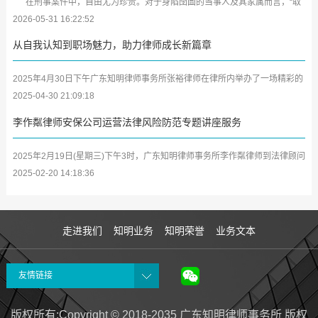
在刑事案件中，自由尤为珍贵。对于身陷囹圄的当事人及其家属而言，“取
保候审”犹如黑暗中的一缕曙光。近日，广东知明律师事务所又传来喜...
2026-05-31 16:22:52
从自我认知到职场魅力，助力律师成长新篇章
2025年4月30日下午广东知明律师事务所张裕律师在律所内举办了一场精彩的
学习分享会，将其参加深圳市律师协会第二期女律师研修班及中小律所管理合
2025-04-30 21:09:18
伙人...
李作粼律师安保公司运营法律风险防范专题讲座服务
2025年2月19日(星期三)下午3时，广东知明律师事务所李作粼律师到法律顾问
单位广东众安保保安服务有限公司(以下简称众安保公司)开展安保企业及中高
2025-02-20 14:18:36
层管...
走进我们
知明业务
知明荣誉
业务文本
友情链接
版权所有:Copyright © 2018-2035 广东知明律师事务所 版权