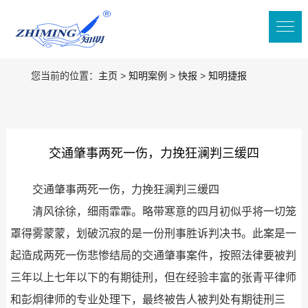
您当前的位置：
主页
>
知明案例
>
快报
>
知明捷报
交通肇事两死一伤，力挽狂澜判三缓四
交通肇事两死一伤，力挽狂澜判三缓四
清风徐徐，细雨霏霏。略带寒意的四月初似乎将一切笼
罩得雾蒙蒙，划破沉寂的是一份刑事胜诉判决书。此案是一
起造成两死一伤悲惨结局的交通肇事案件，按照法律要被判
三年以上七年以下的有期徒刑，但在经验丰富的张青平律师
和彭炯律师的专业处理下，最终被告人被判处有期徒刑三