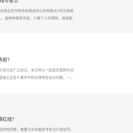
红线与警示
税务总局北京市税务局稽查局公布网络大V司马南偷
收入、虚假申报等手段，少缴个人所得税、增值税
通过虚列成本费用、违规享受小微企业优惠政策等
《企业所得税法》等相关法律法规，对司马南及其
...
承担？
引发社会广泛关注。本文将以一起真实案例为切
墅施工区坠亡事件中的法律责任划分问题。 一、
户看房时，擅自进入武汉某别墅正在施工的地下室
施，要求业主、施工方承担侵权责任;而业主方则
划分：法律如何界定各方...
罪红线？
话的短视频，被警方当场查获并依法行政处罚。