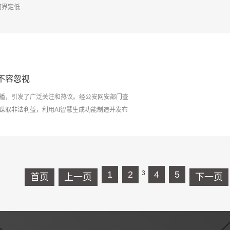
定低...
不容忽视
传播，引发了广泛关注和热议。经公安网安部门查
谋取非法利益，利用AI智慧生成功能制造并发布
日的处罚。这一事件再次提醒我们，造谣的法律
AI智慧生成功能，输入社会热点词制作了一条标题为
网平台对外发布...
1
2
3
4
5
首页
上一页
下一页