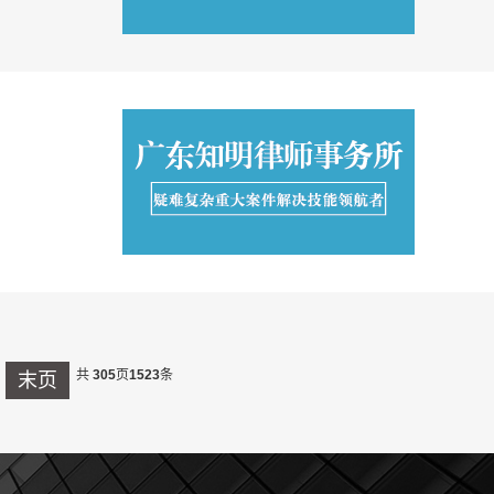
共
305
页
1523
条
末页