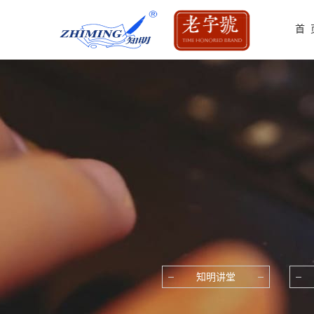
首 
知明讲堂