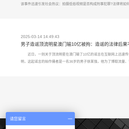
该事件迅速引发社会热议：拍摄低俗视频是否构成刑事犯罪?法律将如何界
2025-03-14 14:49:43
男子造谣顶流明星澳门输10亿被拘：造谣的法律后果
近日，一则关于顶流明星在澳门输了10亿的谣言在互联网上迅速
明，这起谣言的始作俑者是一名36岁的男子徐某强，他为了博取流量、
了这一虚假信息。最终，徐某强因造谣行为被公安机关处以行政拘留8
后果不容忽视。 案件回顾 2025年3月10日，徐某强利用某软件中的
顶流明星被曝境外豪赌输光十亿身价引发舆论海啸的谣言信息，并通过互联
请您留言