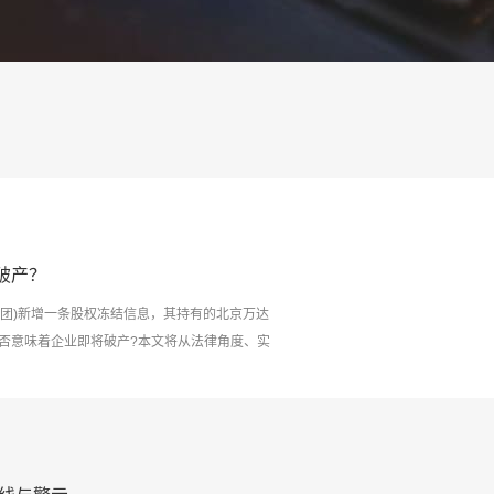
破产？
团)新增一条股权冻结信息，其持有的北京万达
否意味着企业即将破产?本文将从法律角度、实
与后果 股权冻结的定义 股权冻结是人民法院在
财产保全措施。依据《最高人民法院关于人民法
权，禁止其转让、质押或处分...