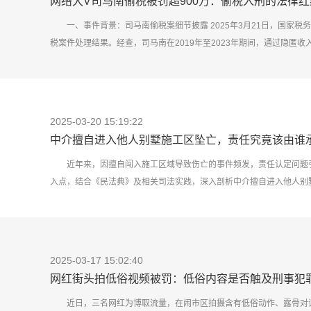
网络大V司马南偷税被罚超900万：偷税入刑的法律
一、事件背景：司马南偷税案细节披露 2025年3月21日，国家
税案件处理结果。经查，司马南在2019年至2023年期间，通过隐匿
等税费共计462.43万元。其实际控制的企业北京某影视策划中心，则
方式，少缴企业所得税75.32万元。 税务部门依据《个人所得税法》
企业追缴税费款、加收滞纳金及罚款共计926.94万元，并已全部入库。此案
2025-03-20 15:19:22
中介擅自进入他人别墅施工区坠亡，责任究竟该由谁
近年来，因擅自闯入施工区域导致伤亡的事件频发，责任认定问题
入点，结合《民法典》及相关司法实践，深入剖析中介擅自进入他人别
案例回顾：中介坠亡引发的争议 2025年3月，某中介人员何某在带客
区域，不幸踩空坠亡。家属认为施工区域未设置安全警示标志和防护措
表示，施工区域已设置警戒线，何某系擅自闯入，责任应自负。 二、责任
2025-03-17 15:02:40
网红街头拍低俗视频被罚：低俗内容是否触及刑事犯
近日，三名网红为博取流量，在闹市区拍摄含有低俗动作、露骨对