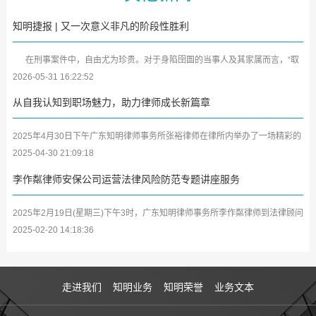
知明捷报 | 又一次意义非凡的阶段性胜利
在刑事案件中，自由尤为珍贵。对于身陷囹圄的当事人及其家属而言，“取
保候审”犹如黑暗中的一缕曙光。近日，广东知明律师事务所又传来喜...
2026-05-31 16:22:52
从自我认知到职场魅力，助力律师成长新篇章
2025年4月30日下午广东知明律师事务所张裕律师在律所内举办了一场精彩的
学习分享会，将其参加深圳市律师协会第二期女律师研修班及中小律所管理合
2025-04-30 21:09:18
伙人...
李作粼律师安保公司运营法律风险防范专题讲座服务
2025年2月19日(星期三)下午3时，广东知明律师事务所李作粼律师到法律顾问
单位广东众安保保安服务有限公司(以下简称众安保公司)开展安保企业及中高
2025-02-20 14:18:36
层管...
走进我们
知明业务
知明荣誉
业务文本