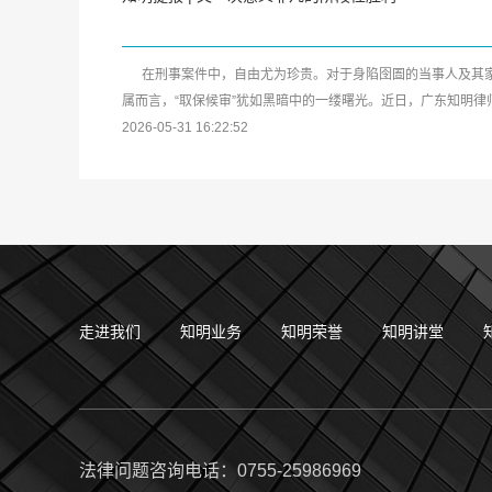
在刑事案件中，自由尤为珍贵。对于身陷囹圄的当事人及其
属而言，“取保候审”犹如黑暗中的一缕曙光。近日，广东知明律
事务所又传来喜...
2026-05-31 16:22:52
走进我们
知明业务
知明荣誉
知明讲堂
法律问题咨询电话：0755-25986969