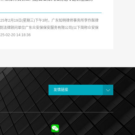
025年2月19日(星期三)下午3时，广东知明律师事务所李作粼律
到法律顾问单位广东众安保保安服务有限公司(以下简称众安保
司)开展安保企业及中高层管...
25-02-20 14:18:36
友情链接