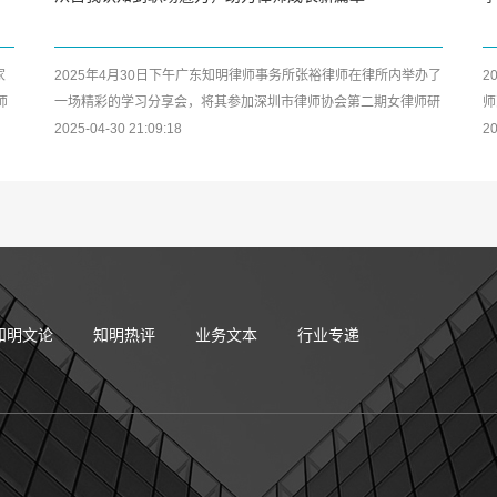
家
2025年4月30日下午广东知明律师事务所张裕律师在律所内举办了
2
师
一场精彩的学习分享会，将其参加深圳市律师协会第二期女律师研
师
修班及中小律所管理合伙人...
2025-04-30 21:09:18
公
20
知明文论
知明热评
业务文本
行业专递