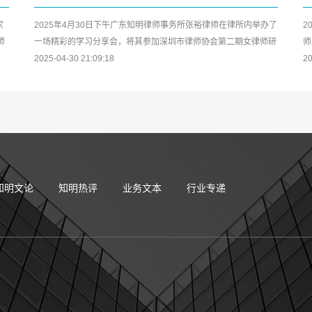
家
2025年4月30日下午广东知明律师事务所张裕律师在律所内举办了
2
师
一场精彩的学习分享会，将其参加深圳市律师协会第二期女律师研
师
修班及中小律所管理合伙人...
2025-04-30 21:09:18
公
20
知明文论
知明热评
业务文本
行业专递