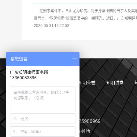
在刑事案件中，自由尤为珍贵。对于身陷囹圄的当事人及其
属而言，“取保候审”犹如黑暗中的一缕曙光。近日，广东知明律
事务所又传来喜...
2026-05-31 16:22:52
请您留言
广东知明律师事务所
13360083896
走进我们
知明业务
知明荣誉
知明讲堂
法律问题咨询电话：0755-25986969
公司名称
：
广东知明律师事务所