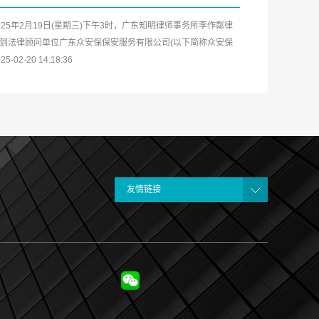
025年2月19日(星期三)下午3时，广东知明律师事务所李作粼律
到法律顾问单位广东众安保保安服务有限公司(以下简称众安保
司)开展安保企业及中高层管...
25-02-20 14:18:36
友情链接