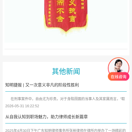
其他新闻
知明捷报 | 又一次意义非凡的阶段性胜利
在刑事案件中，自由尤为珍贵。对于身陷囹圄的当事人及其家属而言，“取
保候审”犹如黑暗中的一缕曙光。近日，广东知明律师事务所又传来喜...
2026-05-31 16:22:52
从自我认知到职场魅力，助力律师成长新篇章
2025年4月30日下午广东知明律师事务所张裕律师在律所内举办了一场精彩的