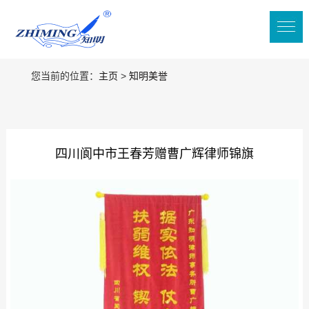
您当前的位置：
主页
>
知明美誉
四川阆中市王春芳赠曹广辉律师锦旗