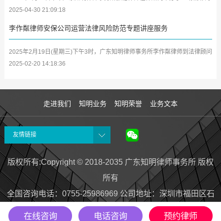
学习分享会，将其参加深圳市律师协会第二期女律师研修班及中小律所管理合
2025-04-30 21:09:18
伙人...
李作粼律师安保公司运营法律风险防范专题讲座服务
2025年2月19日(星期三)下午3时，广东知明律师事务所李作粼律师到法律顾问
单位广东众安保保安服务有限公司(以下简称众安保公司)开展安保企业及中高
2025-02-20 14:18:36
层管...
走进我们
知明业务
知明荣誉
业务文本
友情链接
版权所有:Copyright © 2018-2035 广东知明律师事务所 版权
所有
全国咨询电话：0755-25986969 公司地址
：
深圳市福田区石
厦北二街新天世纪商务中心A座1802室
在线咨询
电话咨询
预约律师