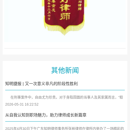
其他新闻
知明捷报 | 又一次意义非凡的阶段性胜利
在刑事案件中，自由尤为珍贵。对于身陷囹圄的当事人及其家属而言，“取
保候审”犹如黑暗中的一缕曙光。近日，广东知明律师事务所又传来喜...
2026-05-31 16:22:52
从自我认知到职场魅力，助力律师成长新篇章
2025年4月30日下午广东知明律师事务所张裕律师在律所内举办了一场精彩的