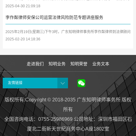
学习分享会，将其参加深圳市律师协会第二期女律师研修班及中小律所管理合
2025-04-30 21:09:18
伙人...
李作粼律师安保公司运营法律风险防范专题讲座服务
2025年2月19日(星期三)下午3时，广东知明律师事务所李作粼律师到法律顾问
单位广东众安保保安服务有限公司(以下简称众安保公司)开展安保企业及中高
2025-02-20 14:18:36
层管...
走进我们
知明业务
知明荣誉
业务文本
友情链接
版权所有:Copyright © 2018-2035 广东知明律师事务所 版权
所有
全国咨询电话：0755-25986969 公司地址
：
深圳市福田区石
厦北二街新天世纪商务中心A座1802室